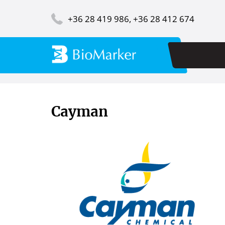
Ugrás
Image
a
+36 28 419 986, +36 28 412 674
tartalomra
Fő
navi
Cayman
Image