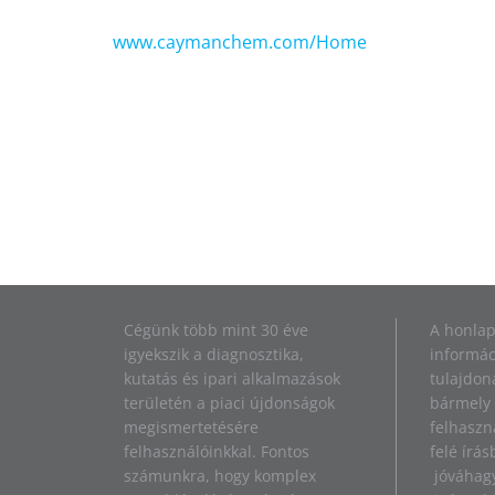
www.caymanchem.com/Home
Cégünk több mint 30 éve
A honlap
igyekszik a diagnosztika,
informác
kutatás és ipari alkalmazások
tulajdona
területén a piaci újdonságok
bármely 
megismertetésére
felhaszn
felhasználóinkkal. Fontos
felé írás
számunkra, hogy komplex
jóváhagy