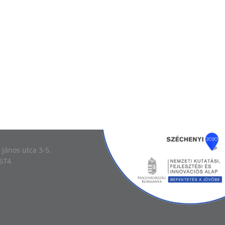
Image
 János utca 3-5.
-674