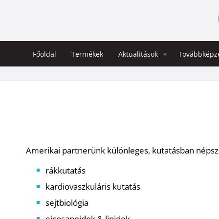
Főoldal
Termékek
Aktualitások
Továbbképz
gáció
Amerikai partnerünk különleges, kutatásban népsz
rákkutatás
kardiovaszkuláris kutatás
sejtbiológia
eicosanoidok & lipidek