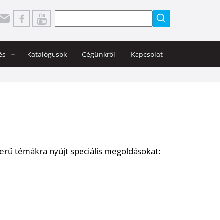
Keresés
és
Katalógusok
Cégünkről
Kapcsolat
erű témákra nyújt speciális megoldásokat: