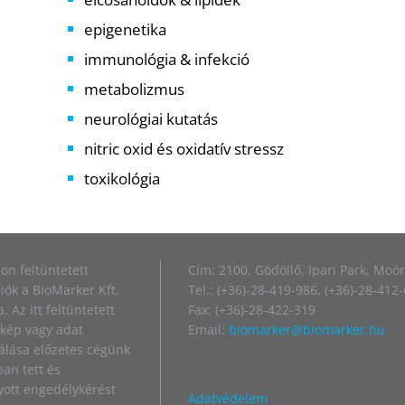
epigenetika
immunológia & infekció
metabolizmus
neurológiai kutatás
nitric oxid és oxidatív stressz
toxikológia
on feltüntetett
Cím: 2100, Gödöllő, Ipari Park, Moór
iók a BioMarker Kft.
Tel.: (+36)-28-419-986, (+36)-28-412
. Az itt feltüntetett
Fax: (+36)-28-422-319
kép vagy adat
Email:
biomarker@biomarker.hu
álása előzetes cégünk
ban tett és
ott engedélykérést
Adatvédelem