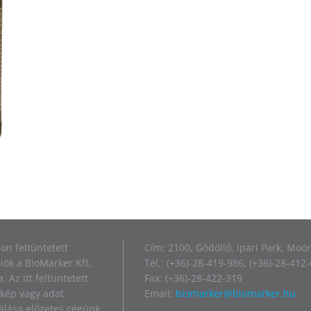
on feltüntetett
Cím: 2100, Gödöllő, Ipari Park, Moór
iók a BioMarker Kft.
Tel.: (+36)-28-419-986, (+36)-28-412
. Az itt feltüntetett
Fax: (+36)-28-422-319
kép vagy adat
Email:
biomarker@biomarker.hu
álása előzetes cégünk