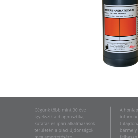
Cégünk több mint 30 éve
A honlap
igyekszik a diagnosztika,
informác
kutatás és ipari alkalmazások
tulajdona
területén a piaci újdonságok
bármely 
megismertetésére
felhaszn