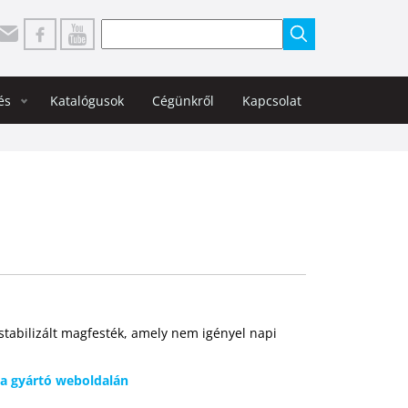
Keresés
és
Katalógusok
Cégünkről
Kapcsolat
stabilizált magfesték, amely nem igényel napi
 a gyártó weboldalán