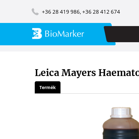
Ugrás
Image
a
+36 28 419 986, +36 28 412 674
tartalomra
Fő
navi
Leica Mayers Haemato
Termék