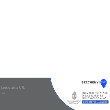
Image
 János utca 3-5.
-674