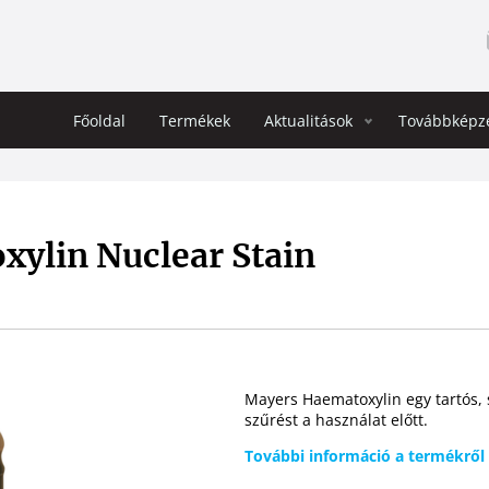
Főoldal
Termékek
Aktualitások
Továbbképz
gáció
xylin Nuclear Stain
Mayers Haematoxylin egy tartós, 
szűrést a használat előtt.
További információ a termékről