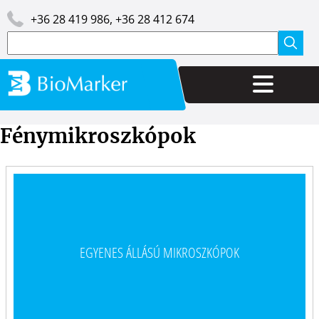
Ugrás
Image
+36 28 419 986, +36 28 412 674
a
tartalomra
Keresés
Fénymikroszkópok
EGYENES ÁLLÁSÚ MIKROSZKÓPOK