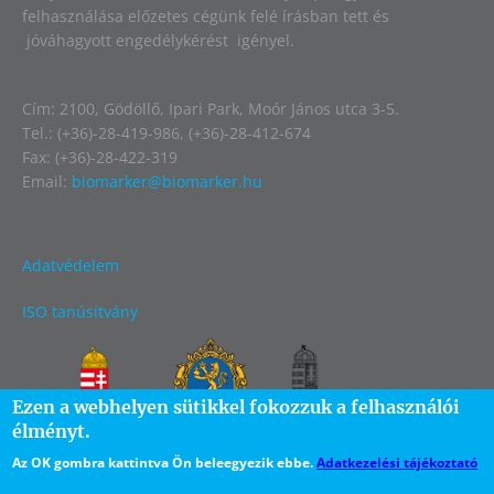
felhasználása előzetes cégünk felé írásban tett és
jóváhagyott engedélykérést igényel.
Cím: 2100, Gödöllő, Ipari Park, Moór János utca 3-5.
Tel.: (+36)-28-419-986, (+36)-28-412-674
Fax: (+36)-28-422-319
Email:
biomarker@biomarker.hu
Adatvédelem
ISO tanúsítvány
Image
Ezen a webhelyen sütikkel fokozzuk a felhasználói
élményt.
Az OK gombra kattintva Ön beleegyezik ebbe.
Adatkezelési tájékoztató