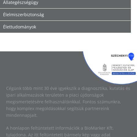
Állategészségügy
Élelmiszerbiztonság
Élettudományok
Image
Cégünk több mint 30 éve igyekszik a diagnosztika, kutatás és
ipari alkalmazások területén a piaci újdonságok
megismertetésére felhasználóinkkal. Fontos számunkra,
hogy komplex megoldásokkal segítsük partnereink
mindennapjait.
A honlapon feltüntetett információk a BioMarker Kft.
tulajdona. Az itt feltüntetett bármely kép vagy adat