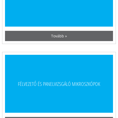
Tovább »
FÉLVEZETŐ ÉS PANELVIZSGÁLÓ MIKROSZKÓPOK