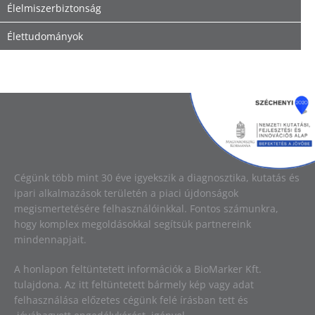
Élelmiszerbiztonság
Élettudományok
Image
Cégünk több mint 30 éve igyekszik a diagnosztika, kutatás és
ipari alkalmazások területén a piaci újdonságok
megismertetésére felhasználóinkkal. Fontos számunkra,
hogy komplex megoldásokkal segítsük partnereink
mindennapjait.
A honlapon feltüntetett információk a BioMarker Kft.
tulajdona. Az itt feltüntetett bármely kép vagy adat
felhasználása előzetes cégünk felé írásban tett és