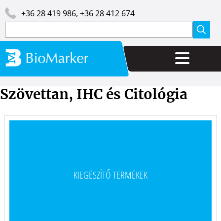
Ugrás
Image
+36 28 419 986, +36 28 412 674
a
tartalomra
Keresés
Szövettan, IHC és Citológia
KIEGÉSZÍTŐ TERMÉKEK