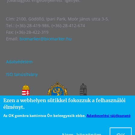
jóváhagyott engedélykérést igényel.
Cím: 2100, Gödöllő, Ipari Park, Moór János utca 3-5.
Tel.: (+36)-28-419-986, (+36)-28-412-674
Fax: (+36)-28-422-319
Email:
biomarker@biomarker.hu
Adatvédelem
ISO tanúsítvány
Image
Ezen a webhelyen sütikkel fokozzuk a felhasználói
élményt.
Az OK gombra kattintva Ön beleegyezik ebbe.
Adatkezelési tájékoztató