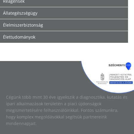
Reagensek
Állategészségügy
Élelmiszerbiztonság
Élettudományok
Image
Cégünk több mint 30 éve igyekszik a diagnosztika, kutatás és
ipari alkalmazások területén a piaci újdonságok
megismertetésére felhasználóinkkal. Fontos számunkra,
hogy komplex megoldásokkal segítsük partnereink
mindennapjait.