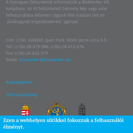
A honlapon feltüntetett információk a BioMarker Kft.
tulajdona. Az itt feltüntetett bármely kép vagy adat
felhasználása előzetes cégünk felé írásban tett és
jóváhagyott engedélykérést igényel.
Cím: 2100, Gödöllő, Ipari Park, Moór János utca 3-5.
Tel.: (+36)-28-419-986, (+36)-28-412-674
Fax: (+36)-28-422-319
Email:
biomarker@biomarker.hu
Adatvédelem
ISO tanúsítvány
Image
Ezen a webhelyen sütikkel fokozzuk a felhasználói
élményt.