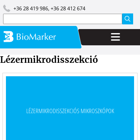
Ugrás
Image
+36 28 419 986, +36 28 412 674
a
tartalomra
Keresés
Lézermikrodisszekció
LÉZERMIKRODISSZEKCIÓS MIKROSZKÓPOK