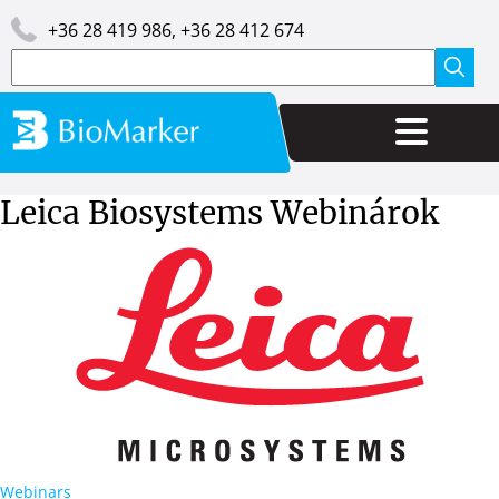
Ugrás
Image
+36 28 419 986, +36 28 412 674
a
tartalomra
Keresés
Leica Biosystems Webinárok
Webinars