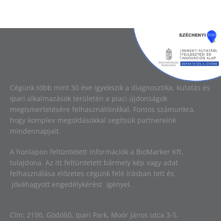
Image
Cégünk több mint 30 éve igyekszik a diagnosztika, kutatás és
ipari alkalmazások területén a piaci újdonságok
megismertetésére felhasználóinkkal. Fontos számunkra,
hogy komplex megoldásokkal segítsük partnereink
mindennapjait.
A honlapon feltüntetett információk a BioMarker Kft.
tulajdona. Az itt feltüntetett bármely kép vagy adat
felhasználása előzetes cégünk felé írásban tett és
jóváhagyott engedélykérést igényel.
Cím: 2100, Gödöllő, Ipari Park, Moór János utca 3-5.